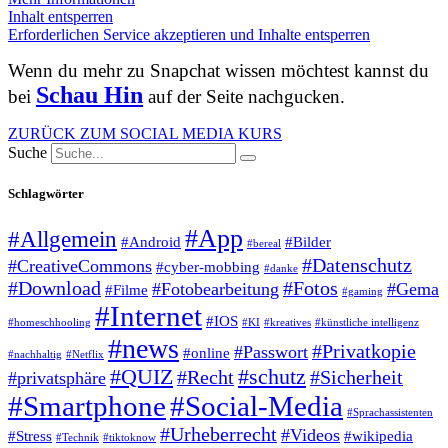
Inhalt entsperren
Erforderlichen Service akzeptieren und Inhalte entsperren
Wenn du mehr zu Snapchat wissen möchtest kannst du
Schau Hin
bei
auf der Seite nachgucken.
ZURÜCK ZUM SOCIAL MEDIA KURS
Suche
Schlagwörter
#App
#Allgemein
#Android
#Bilder
#bereal
#Datenschutz
#CreativeCommons
#cyber-mobbing
#danke
#Download
#Fotos
#Fotobearbeitung
#Gema
#Filme
#gaming
#Internet
#IOS
#homeschhooling
#KI
#kreatives
#künstliche intelligenz
#news
#Privatkopie
#Passwort
#online
#nachhaltig
#Netflix
#QUIZ
#schutz
#Recht
#Sicherheit
#privatsphäre
#Smartphone
#Social-Media
#Sprachassistenten
#Urheberrecht
#Videos
#Stress
#wikipedia
#Technik
#tiktoknow