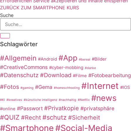
Erforderlichen Service akzeptieren und Inhalte entsperren
ZURÜCK ZUM SMARTPHONE KURS
Suche
Schlagwörter
#App
#Allgemein
#Android
#Bilder
#bereal
#CreativeCommons
#cyber-mobbing
#danke
#Datenschutz
#Download
#Fotobearbeitung
#Filme
#Internet
#Fotos
#Gema
#IOS
#gaming
#homeschhooling
#news
#KI
#kreatives
#künstliche intelligenz
#nachhaltig
#Netflix
#Privatkopie
#Passwort
#privatsphäre
#online
#QUIZ
#schutz
#Recht
#Sicherheit
#Smartphone
#Social-Media