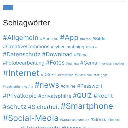
Schlagwörter
#App
#Allgemein
#Android
#Bilder
#bereal
#CreativeCommons
#cyber-mobbing
#danke
#Datenschutz
#Download
#Filme
#Fotos
#Fotobearbeitung
#Gema
#gaming
#homeschhooling
#Internet
#IOS
#KI
#kreatives
#künstliche intelligenz
#news
#Passwort
#online
#nachhaltig
#Netflix
#QUIZ
#Privatkopie
#Recht
#privatsphäre
#Smartphone
#schutz
#Sicherheit
#Social-Media
#Stress
#Sprachassistenten
#Technik